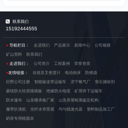
联系我们
15192444555
●
导航栏目：
走进我们
产品展示
新闻中心
公司规模
矿山荒料
联系我们
●
走进我们：
公司简介
工程案例
荣誉资质
●
友情链接：
在线音叉密度计
电动病床
防锈袋
巨野公司注册
智能输送带运输车
济宁氧气厂
萤石捕收剂
菱镁防火轻质隔墙板
绝缘防火电缆
矿用井下运输车
防水篷布
山东楼承板厂家
山东房屋检测鉴定机构
履带扒渣机
光纤水帘景观
均匀线激光器
塑料制品加工厂
奶茶专用植脂末