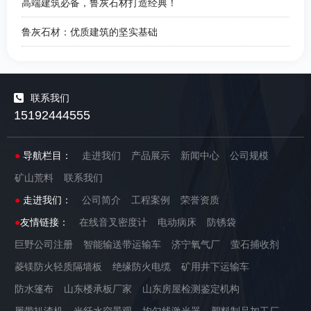
高端建筑必备，鲁灰石材打造经典！
鲁灰石材：优质建筑的坚实基础
联系我们
15192444555
●
导航栏目：
走进我们
产品展示
新闻中心
公司规模
矿山荒料
联系我们
●
走进我们：
公司简介
工程案例
荣誉资质
●
友情链接：
在线音叉密度计
电动病床
防锈袋
巨野公司注册
智能输送带运输车
济宁氧气厂
萤石捕收剂
菱镁防火轻质隔墙板
绝缘防火电缆
矿用井下运输车
防水篷布
山东楼承板厂家
山东房屋检测鉴定机构