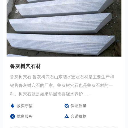
鲁灰树穴石材
鲁灰树穴石 鲁灰树穴石山东泗水宏冠石材是主要生产和
销售鲁灰树穴石的厂家。鲁灰树穴石也是鲁灰石材的一
种。树穴石就是如果垫层需要浇水养护，...
诚实守信
保证质量
优良服务
合适价格