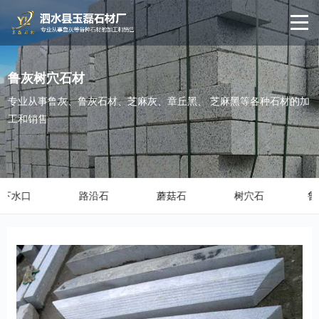
鲁灰树穴石材
专业从事鲁灰、鲁灰石材、芝麻灰、章丘黑、 芝麻黑等各种石材的加
工和销售
路沿石
蘑菇石
树穴石
鲁灰板材