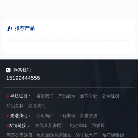
推荐产品
联系我们
15192444555
●
导航栏目：
走进我们
产品展示
新闻中心
公司规模
矿山荒料
联系我们
●
走进我们：
公司简介
工程案例
荣誉资质
●
友情链接：
在线音叉密度计
电动病床
防锈袋
巨野公司注册
智能输送带运输车
济宁氧气厂
萤石捕收剂