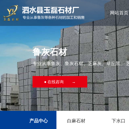
网站首页
鲁灰石材
专业从事鲁灰、鲁灰石材、芝麻灰、章丘黑、 
● 在线咨询 →
材
白麻石材
产品中心
下水口
路沿石