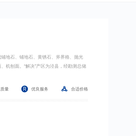
成铺地石、铺地石、黄锈石、斧界格、抛光
、机刨面。“解决”产区为泾县，经勘测总储
证质量
优良服务
合适价格