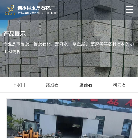
产品展示
专业从事鲁灰、鲁灰石材、芝麻灰、章丘黑、 芝麻黑等各种石材的加
工和销售
下水口
路沿石
蘑菇石
树穴石