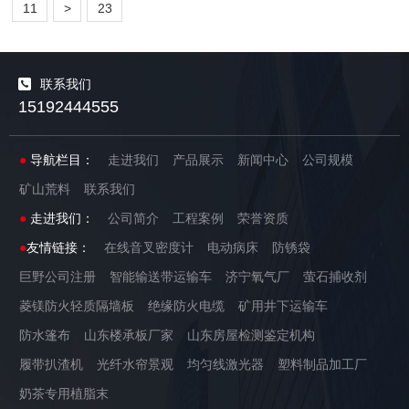
11
>
23
联系我们
15192444555
●
导航栏目：
走进我们
产品展示
新闻中心
公司规模
矿山荒料
联系我们
●
走进我们：
公司简介
工程案例
荣誉资质
●
友情链接：
在线音叉密度计
电动病床
防锈袋
巨野公司注册
智能输送带运输车
济宁氧气厂
萤石捕收剂
菱镁防火轻质隔墙板
绝缘防火电缆
矿用井下运输车
防水篷布
山东楼承板厂家
山东房屋检测鉴定机构
履带扒渣机
光纤水帘景观
均匀线激光器
塑料制品加工厂
奶茶专用植脂末