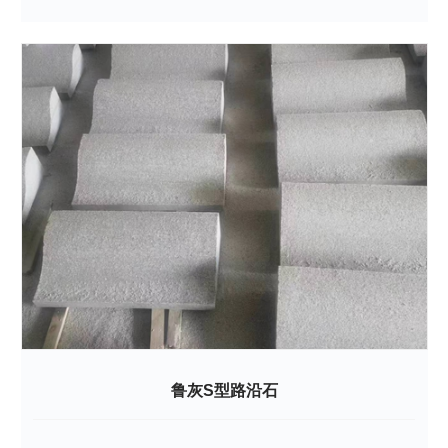
鲁灰S型路沿石