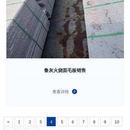
鲁灰火烧面毛板销售
查看详情
<
1
2
3
4
5
6
7
8
9
10